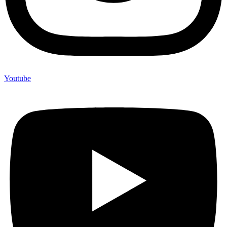
Youtube