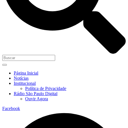
Página Inicial
Notícias
Institucional
Política de Privacidade
Rádio São Paulo Digital
Ouvir Agora
Facebook