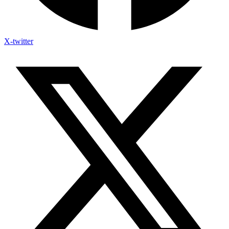
X-twitter