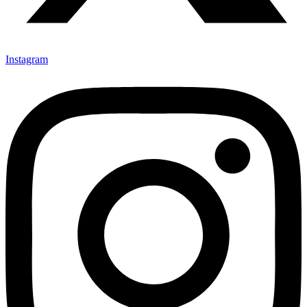
Instagram