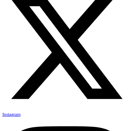
Instagram