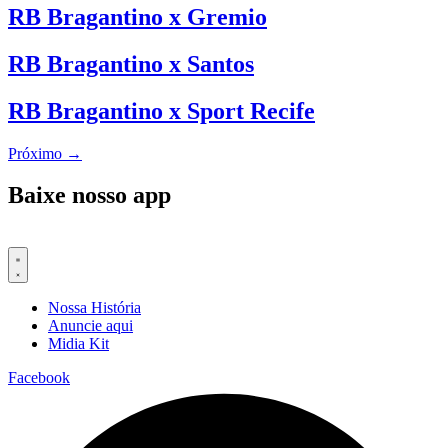
RB Bragantino x Gremio
RB Bragantino x Santos
RB Bragantino x Sport Recife
Próximo
→
Baixe nosso app
Nossa História
Anuncie aqui
Midia Kit
Facebook