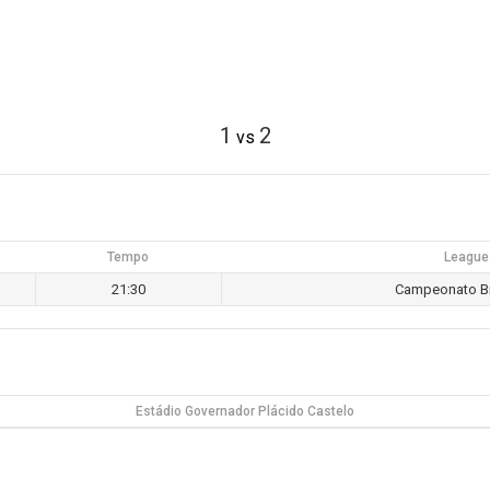
1
2
vs
Tempo
League
21:30
Campeonato Br
Estádio Governador Plácido Castelo