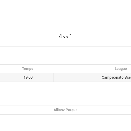
4
1
vs
Tempo
League
19:00
Campeonato Bras
Allianz Parque