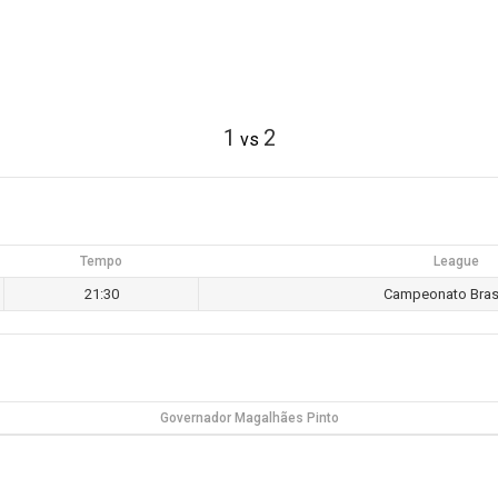
1
2
vs
Tempo
League
21:30
Campeonato Brasi
Governador Magalhães Pinto