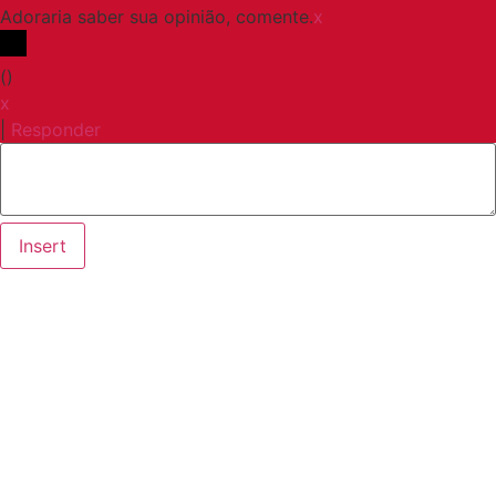
Adoraria saber sua opinião, comente.
x
(
)
x
|
Responder
Insert