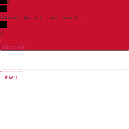
0
Adoraria saber sua opinião, comente.
x
(
)
x
|
Responder
Insert