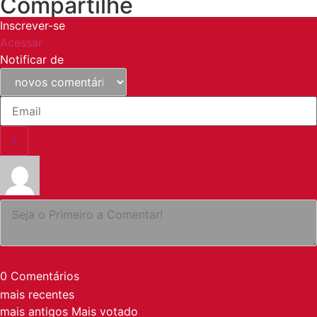
Compartilhe
Inscrever-se
Acessar
Notificar de
0
Comentários
mais recentes
mais antigos
Mais votado