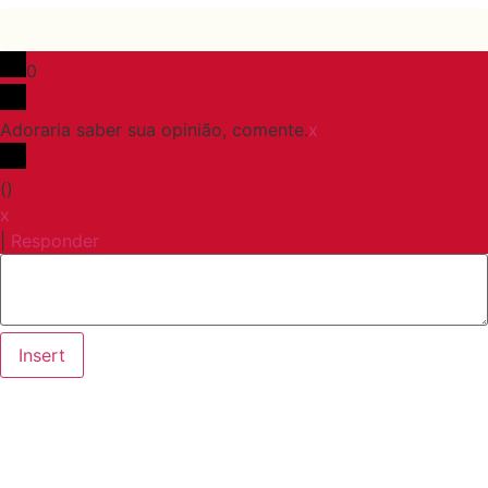
0
Adoraria saber sua opinião, comente.
x
(
)
x
|
Responder
Insert