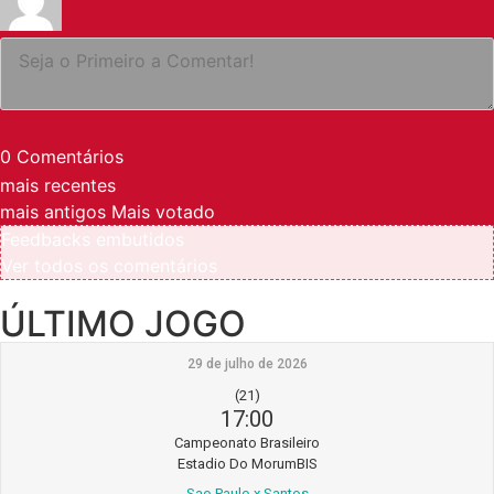
0
Comentários
mais recentes
mais antigos
Mais votado
Feedbacks embutidos
Ver todos os comentários
ÚLTIMO JOGO
29 de julho de 2026
(21)
17:00
Campeonato Brasileiro
Estadio Do MorumBIS
Sao Paulo x Santos