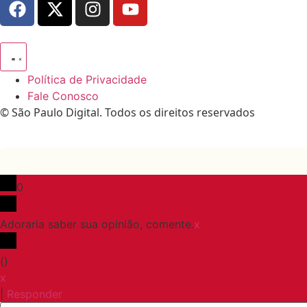
Política de Privacidade
Fale Conosco
© São Paulo Digital. Todos os direitos reservados
0
Adoraria saber sua opinião, comente.
x
(
)
x
|
Responder