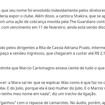
que seu nome foi envolvido indevidamente pelos diretores,
deria expor o clube. Além disso, a cantora Shakira, que s
 com uma ação de cobrança movida pela The Guardians contr
 com vencimento em 11 de fevereiro, ainda está sendo disc
ado pelos dirigentes a Rita de Cassia Adriana Prado, inter
 espaço e vendeu ingressos, que chegaram a custar até R$ 2
mite que Marcio Carlomagno estava ciente de tudo o que
cer: a Mara vai ter que se explicar. Mas como é que faz no
be. E do Julio, porque ela é (ex) mulher do Julio. E o Mar
o tenho meu nome em nada”, diz um trecho da ligação.
“ganhou” com o repasse de camarotes. No áudio, porém, a