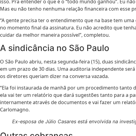
isso. Pra entender o que é o “todo mundo ganhou”. Eu não 
Mas eu não tenho nenhuma relação financeira com esse proc
“A gente precisa ter o entendimento que na base tem uma 
no momento final da assinatura. Eu não acredito que tenha 
cuidar da melhor maneira possível”, completou.
A sindicância no São Paulo
O São Paulo abriu, nesta segunda-feira (15), duas sindicân
em um prazo de 30 dias. Uma auditoria independente será r
os diretores queriam dizer na conversa vazada.
“Ela foi instaurada de manhã por um procedimento tanto do 
ela vai ter um relatório que dará sugestões tanto para a pa
internamente através de documentos e vai fazer um relatór
Carlomagno.
Ex-esposa de Júlio Casares está envolvida na invest
Outras cobranças