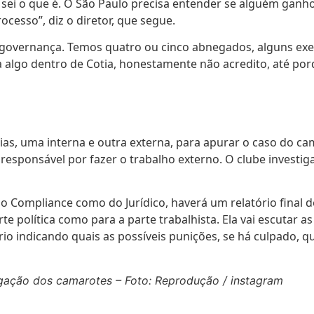
sei o que é. O São Paulo precisa entender se alguém ganho
esso”, diz o diretor, que segue.
governança. Temos quatro ou cinco abnegados, alguns exec
algo dentro de Cotia, honestamente não acredito, até porqu
cias, uma interna e outra externa, para apurar o caso do ca
esponsável por fazer o trabalho externo. O clube investig
Compliance como do Jurídico, haverá um relatório final dep
rte política como para a parte trabalhista. Ela vai escutar 
io indicando quais as possíveis punições, se há culpado, q
igação dos camarotes – Foto: Reprodução / instagram