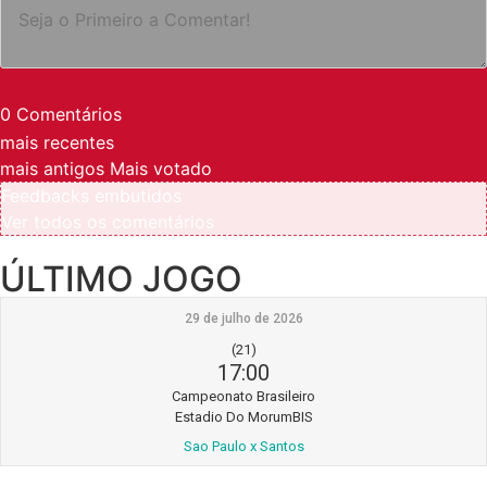
0
Comentários
mais recentes
mais antigos
Mais votado
Feedbacks embutidos
Ver todos os comentários
ÚLTIMO JOGO
29 de julho de 2026
(21)
17:00
Campeonato Brasileiro
Estadio Do MorumBIS
Sao Paulo x Santos