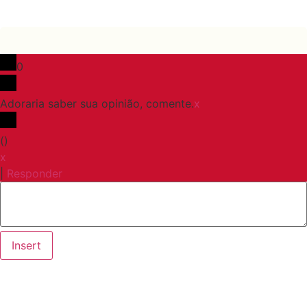
0
Adoraria saber sua opinião, comente.
x
(
)
x
|
Responder
Insert