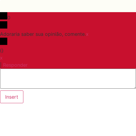
0
Adoraria saber sua opinião, comente.
x
(
)
x
|
Responder
Insert