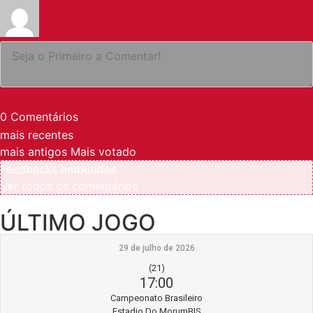
0
Comentários
mais recentes
mais antigos
Mais votado
Feedbacks embutidos
Ver todos os comentários
ÚLTIMO JOGO
29 de julho de 2026
(21)
17:00
Campeonato Brasileiro
Estadio Do MorumBIS