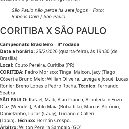
São Paulo não perde há sete jogos – Foto:
Rubens Chiri / São Paulo
CORITIBA X SÃO PAULO
Campeonato Brasileiro – 4ª rodada
Data e horário:
25/2/2026 (quarta-feira), às 19h30 (de
Brasília)
Local:
Couto Pereira, Curitiba (PR)
CORITIBA:
Pedro Morisco; Tinga, Maicon, Jacy (Tiago
Cóser) e Bruno Melo; Willian Oliveira, Lavega e Josué; Lucas
Ronier, Breno Lopes e Pedro Rocha.
Técnico
: Fernando
Seabra.
SÃO PAULO:
Rafael; Maik, Alan Franco, Arboleda e Enzo
Díaz (Wendell); Pablo Maia (Bobadilla), Marcos Antônio,
Danielzinho, Lucas (Cauly); Luciano e Calleri
(Tapia)
.
Técnico:
Hernán Crespo.
Árbitro:
Wilton Pereira Sampaio (GO)