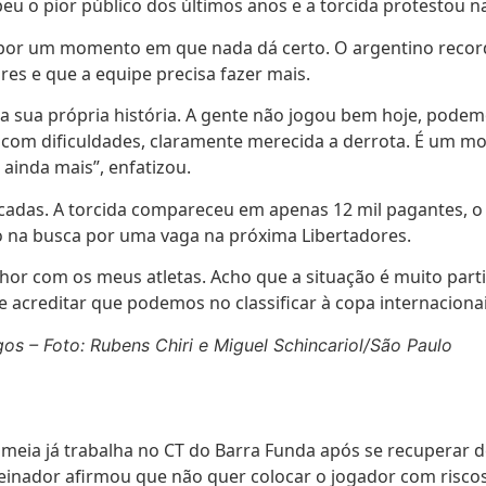
u o pior público dos últimos anos e a torcida protestou n
 por um momento em que nada dá certo. O argentino recor
res e que a equipe precisa fazer mais.
a sua própria história. A gente não jogou bem hoje, pode
s com dificuldades, claramente merecida a derrota. É um 
ainda mais”, enfatizou.
ncadas. A torcida compareceu em apenas 12 mil pagantes, o
o na busca por uma vaga na próxima Libertadores.
hor com os meus atletas. Acho que a situação é muito particu
 acreditar que podemos no classificar à copa internacionais
os – Foto: Rubens Chiri e Miguel Schincariol/São Paulo
 meia já trabalha no CT do Barra Funda após se recuperar d
reinador afirmou que não quer colocar o jogador com risco