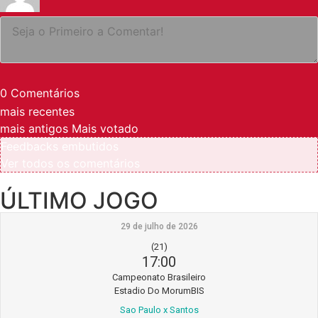
0
Comentários
mais recentes
mais antigos
Mais votado
Feedbacks embutidos
Ver todos os comentários
ÚLTIMO JOGO
29 de julho de 2026
(21)
17:00
Campeonato Brasileiro
Estadio Do MorumBIS
Sao Paulo x Santos