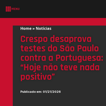
MENU
Home
»
Notícias
Crespo desaprova
testes do São Paulo
contra a Portuguesa:
“Hoje não teve nada
positivo”
Publicado em:
01/21/2026