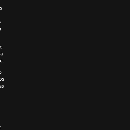
es
s
a
to
da
e.
o
os
as
e