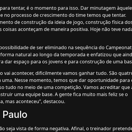
 para tentar, é o momento para isso. Dar minutagem àquel
e no processo de crescimento do time temos que tentar.
ento de construção da ideia de jogo, construção física do
as coisas aconteçam de maneira positiva. Hoje não teve nad
l possibilidade de ser eliminado na sequência do Campeona
e forma natural ao longo da temporada e enfatizou que ain
ra dar espaço para os jovens e para construção de uma bas
 vai acontecer, dificilmente vamos ganhar tudo. São quatr
m uma. Nesse momento, temos que dar oportunidade para 
sso tudo no meio de uma competição. Vamos acreditar que 
truir uma equipe base. A gente fica muito mais feliz se o
, mas aconteceu”, destacou.
 Paulo
o seja vista de forma negativa. Afinal, o treinador pretend