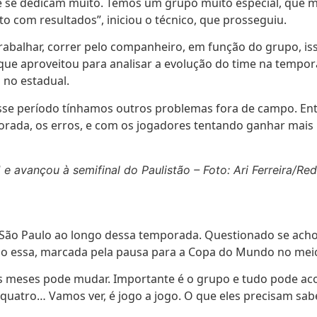
ue se dedicam muito. Temos um grupo muito especial, que 
to com resultados”, iniciou o técnico, que prosseguiu.
abalhar, correr pelo companheiro, em função do grupo, isso
, que aproveitou para analisar a evolução do time na tempo
 no estadual.
sse período tínhamos outros problemas fora de campo. Entã
rada, os erros, e com os jogadores tentando ganhar mais m
e avançou à semifinal do Paulistão – Foto: Ari Ferreira/Red
São Paulo ao longo dessa temporada. Questionado se achou
o essa, marcada pela pausa para a Copa do Mundo no mei
s meses pode mudar. Importante é o grupo e tudo pode aco
 quatro… Vamos ver, é jogo a jogo. O que eles precisam sab