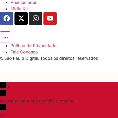
Anuncie aqui
Midia Kit
Política de Privacidade
Fale Conosco
© São Paulo Digital. Todos os direitos reservados
0
Adoraria saber sua opinião, comente.
x
(
)