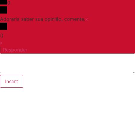
0
Adoraria saber sua opinião, comente.
x
(
)
x
|
Responder
Insert