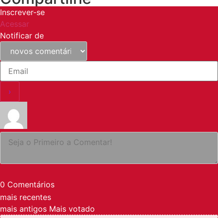
Inscrever-se
Acessar
Notificar de
0
Comentários
mais recentes
mais antigos
Mais votado