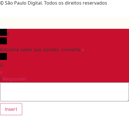
© São Paulo Digital. Todos os direitos reservados
0
Adoraria saber sua opinião, comente.
x
(
)
x
|
Responder
Insert