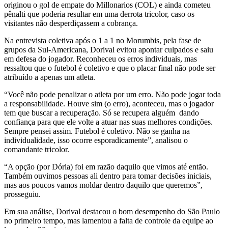
originou o gol de empate do Millonarios (COL) e ainda cometeu
pênalti que poderia resultar em uma derrota tricolor, caso os
visitantes não desperdiçassem a cobrança.
Na entrevista coletiva após o 1 a 1 no Morumbis, pela fase de
grupos da Sul-Americana, Dorival evitou apontar culpados e saiu
em defesa do jogador. Reconheceu os erros individuais, mas
ressaltou que o futebol é coletivo e que o placar final não pode ser
atribuído a apenas um atleta.
“Você não pode penalizar o atleta por um erro. Não pode jogar toda
a responsabilidade. Houve sim (o erro), aconteceu, mas o jogador
tem que buscar a recuperação. Só se recupera alguém dando
confiança para que ele volte a atuar nas suas melhores condições.
Sempre pensei assim. Futebol é coletivo. Não se ganha na
individualidade, isso ocorre esporadicamente”, analisou o
comandante tricolor.
“A opção (por Dória) foi em razão daquilo que vimos até então.
Também ouvimos pessoas ali dentro para tomar decisões iniciais,
mas aos poucos vamos moldar dentro daquilo que queremos”,
prosseguiu.
Em sua análise, Dorival destacou o bom desempenho do São Paulo
no primeiro tempo, mas lamentou a falta de controle da equipe ao