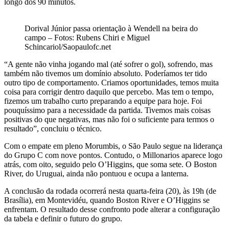
longo dos 90 minutos.
Dorival Júnior passa orientação à Wendell na beira do
campo – Fotos: Rubens Chiri e Miguel
Schincariol/Saopaulofc.net
“A gente não vinha jogando mal (até sofrer o gol), sofrendo, mas
também não tivemos um domínio absoluto. Poderíamos ter tido
outro tipo de comportamento. Criamos oportunidades, temos muita
coisa para corrigir dentro daquilo que percebo. Mas tem o tempo,
fizemos um trabalho curto preparando a equipe para hoje. Foi
pouquíssimo para a necessidade da partida. Tivemos mais coisas
positivas do que negativas, mas não foi o suficiente para termos o
resultado”, concluiu o técnico.
Com o empate em pleno Morumbis, o
São Paulo
segue na liderança
do Grupo C com nove pontos. Contudo, o Millonarios aparece logo
atrás, com oito, seguido pelo O’Higgins, que soma sete. O Boston
River, do Uruguai, ainda não pontuou e ocupa a lanterna.
A conclusão da rodada ocorrerá nesta quarta-feira (20), às 19h (de
Brasília), em Montevidéu, quando
Boston River
e
O’Higgins
se
enfrentam. O resultado desse confronto pode alterar a configuração
da tabela e definir o futuro do grupo.