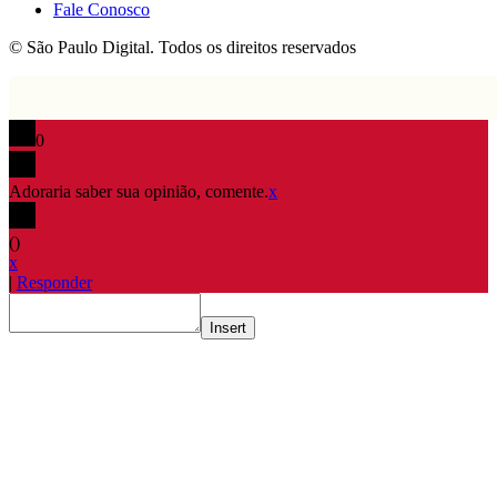
Fale Conosco
© São Paulo Digital. Todos os direitos reservados
0
Adoraria saber sua opinião, comente.
x
(
)
x
|
Responder
Insert