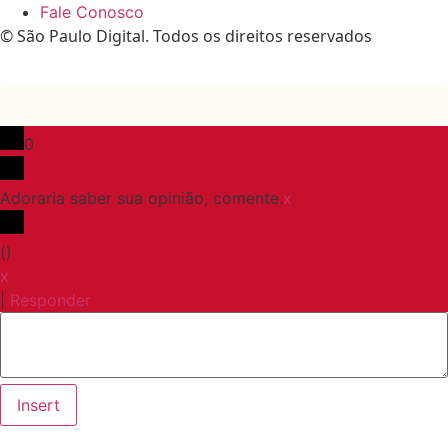
Fale Conosco
© São Paulo Digital. Todos os direitos reservados
0
Adoraria saber sua opinião, comente.
x
(
)
x
|
Responder
Insert