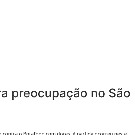
vira preocupação no São
o contra o Botafogo com dores. A partida ocorreu neste