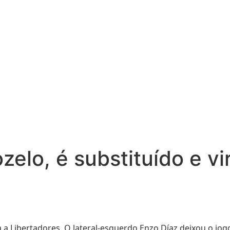
ozelo, é substituído e 
 Libertadores. O lateral-esquerdo Enzo Díaz deixou o jog