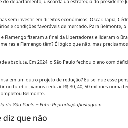
nte do departamento, discorda da estratégia do presidente J
 sem investir em direitos econômicos. Oscar, Tapia, Cédric
ios e condições favoráveis de mercado. Para Belmonte, o 
 e Flamengo fizeram a final da Libertadores e lideram o Br
almeiras e Flamengo têm? É lógico que não, mas precisamos
dade absoluta. Em 2024, o São Paulo fechou o ano com défic
pensa em um outro projeto de redução? Eu sei que esse pe
stir no futebol, vamos reduzir R$ 30, 40, 50 milhões numa
 completou Belmonte.
vida do São Paulo – Foto: Reprodução/instagram
 diz que não