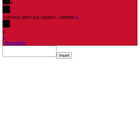
0
Adoraria saber sua opinião, comente.
x
(
)
x
|
Responder
Insert