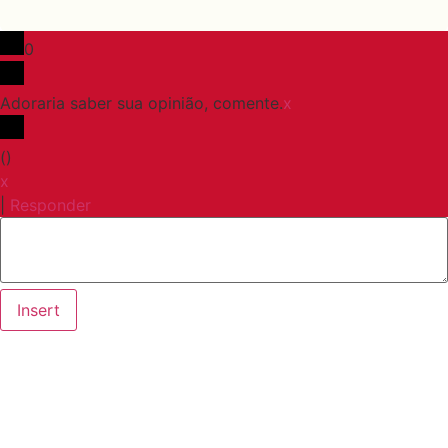
0
Adoraria saber sua opinião, comente.
x
(
)
x
|
Responder
Insert