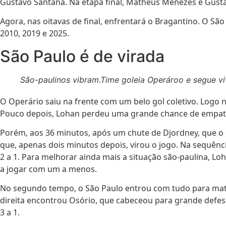
Gustavo Santana. Na etapa final, Matheus Menezes e Gust
Agora, nas oitavas de final, enfrentará o Bragantino. O S
2010, 2019 e 2025.
São Paulo é de virada
São-paulinos vibram.Time goleia Operároo e segue vi
O Operário saiu na frente com um belo gol coletivo. Logo 
Pouco depois, Lohan perdeu uma grande chance de empat
Porém, aos 36 minutos, após um chute de
Djordney
, que o
que, apenas dois minutos depois, virou o jogo. Na sequênci
2 a 1. Para melhorar ainda mais a situação são-paulina, Lo
a jogar com um a menos.
No segundo tempo, o São Paulo entrou com tudo para mata
direita encontrou Osório, que cabeceou para grande defes
3 a 1.