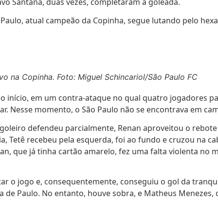
avo Santana, duas vezes, completaram a goleada.
ão Paulo, atual campeão da Copinha, segue lutando pelo he
vo na Copinha. Foto: Miguel Schincariol/São Paulo FC
no início, em um contra-ataque no qual quatro jogadores pa
ar. Nesse momento, o São Paulo não se encontrava em ca
 goleiro defendeu parcialmente, Renan aproveitou o rebote 
a, Tetê recebeu pela esquerda, foi ao fundo e cruzou na ca
han, que já tinha cartão amarelo, fez uma falta violenta n
r o jogo e, consequentemente, conseguiu o gol da tranqui
a de Paulo. No entanto, houve sobra, e Matheus Menezes, 