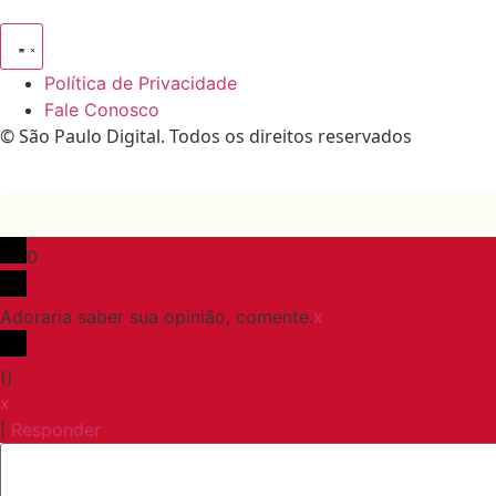
Política de Privacidade
Fale Conosco
© São Paulo Digital. Todos os direitos reservados
0
Adoraria saber sua opinião, comente.
x
(
)
x
|
Responder