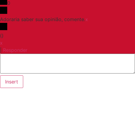
0
Adoraria saber sua opinião, comente.
x
(
)
x
|
Responder
Insert