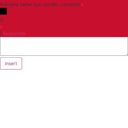
Adoraria saber sua opinião, comente.
x
(
)
x
|
Responder
Insert