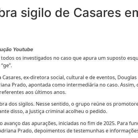
ebra sigilo de Casares 
odução Youtube
l de todos os investigados no caso que apura um suposto e
 “ge”.
a Casares, ex-diretora social, cultural e de eventos, Dougl
riana Prado, apontada como intermediária no caso. Assim, 
referentes aos últimos anos.
ebra dos sigilos. Nesse sentido, o grupo reúne os promoto
ante disso, a Justiça criminal acolheu o pedido.
 avanço das apurações, iniciadas no fim de 2025. Para fun
a Adriana Prado, depoimentos de testemunhas e informações