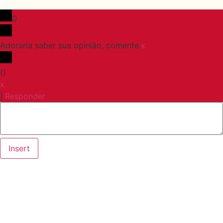
0
Adoraria saber sua opinião, comente.
x
(
)
x
|
Responder
Insert