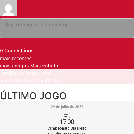
0
Comentários
mais recentes
mais antigos
Mais votado
Feedbacks embutidos
Ver todos os comentários
ÚLTIMO JOGO
29 de julho de 2026
(21)
17:00
Campeonato Brasileiro
Estadio Do MorumBIS