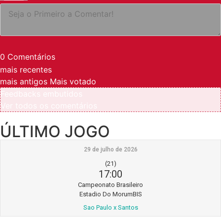
0
Comentários
mais recentes
mais antigos
Mais votado
Feedbacks embutidos
Ver todos os comentários
ÚLTIMO JOGO
29 de julho de 2026
(21)
17:00
Campeonato Brasileiro
Estadio Do MorumBIS
Sao Paulo x Santos