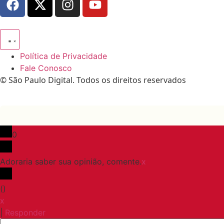
Política de Privacidade
Fale Conosco
© São Paulo Digital. Todos os direitos reservados
0
Adoraria saber sua opinião, comente.
x
(
)
x
|
Responder