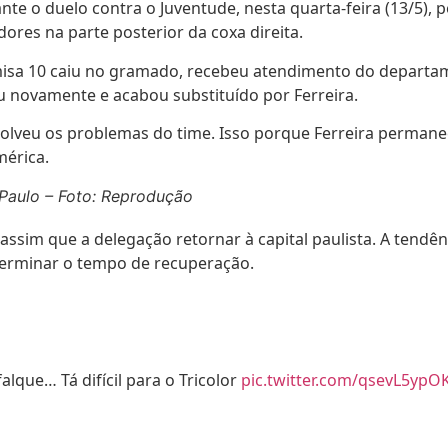
o duelo contra o Juventude, nesta quarta-feira (13/5), pe
ores na parte posterior da coxa direita.
misa 10 caiu no gramado, recebeu atendimento do depart
iu novamente e acabou substituído por Ferreira.
esolveu os problemas do time. Isso porque Ferreira perma
mérica.
Paulo – Foto: Reprodução
ssim que a delegação retornar à capital paulista. A tendê
eterminar o tempo de recuperação.
lque… Tá difícil para o Tricolor
pic.twitter.com/qsevL5ypO