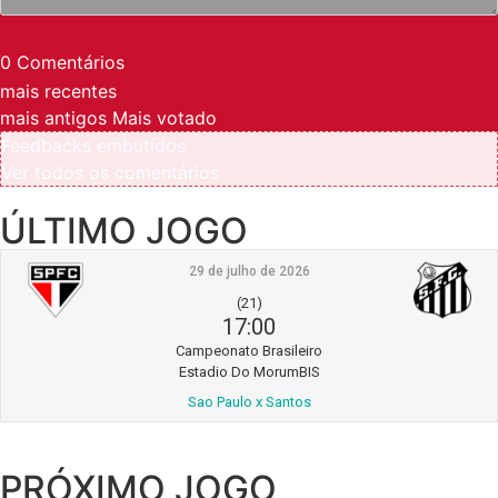
0
Comentários
mais recentes
mais antigos
Mais votado
Feedbacks embutidos
Ver todos os comentários
ÚLTIMO JOGO
29 de julho de 2026
(21)
17:00
Campeonato Brasileiro
Estadio Do MorumBIS
Sao Paulo x Santos
PRÓXIMO JOGO