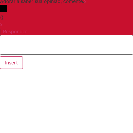
Adoraria saber sua opinião, comente.
x
(
)
x
|
Responder
Insert