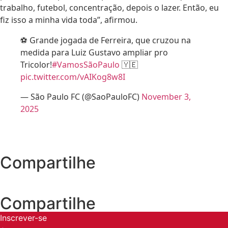
trabalho, futebol, concentração, depois o lazer. Então, eu
fiz isso a minha vida toda”, afirmou.
⚽️ Grande jogada de Ferreira, que cruzou na
medida para Luiz Gustavo ampliar pro
Tricolor!
#VamosSãoPaulo
🇾🇪
pic.twitter.com/vAIKog8w8I
— São Paulo FC (@SaoPauloFC)
November 3,
2025
Compartilhe
Compartilhe
Inscrever-se