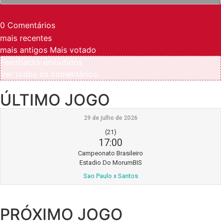
0
Comentários
mais recentes
mais antigos
Mais votado
Feedbacks embutidos
Ver todos os comentários
ÚLTIMO JOGO
29 de julho de 2026
(21)
17:00
Campeonato Brasileiro
Estadio Do MorumBIS
Sao Paulo x Santos
PRÓXIMO JOGO