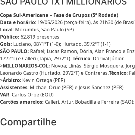
SÃO PAULO 1X1 MILLIONÁRIOS
Copa Sul-Americana – Fase de Grupos (5ª Rodada)
Data e horário
: 19/05/2026 (terça-feira), às 21h30 (de Brasíl
Local
: Morumbis, São Paulo (SP)
Público:
62.819 presentes
Gols:
Luciano, 08’/1ºT (1-0); Hurtado, 35’/2ºT (1-1)
SÃO PAULO
:
Rafael; Lucas Ramon, Dória, Alan Franco e Enzo D
17’/2ºT) e Calleri (Tapia, 29’/2ºT).
Técnico
: Dorival Júnior.
>
MILLONARIOS-COL:
Novoa; Llinás, Sérgio Mosquera, Jorge
Leonardo Castro (Hurtado, 29’/2ºT) e Contreras.
Técnico
: F
>
Árbitro
: Kevin Ortega (PER)
Assistentes
: Michael Orue (PER) e Jesus Sanchez (PER)
VAR
: Carlos Orbe (EQU)
Cartões amarelos:
Calleri, Artur, Bobadilla e Ferreira (SAO
Compartilhe