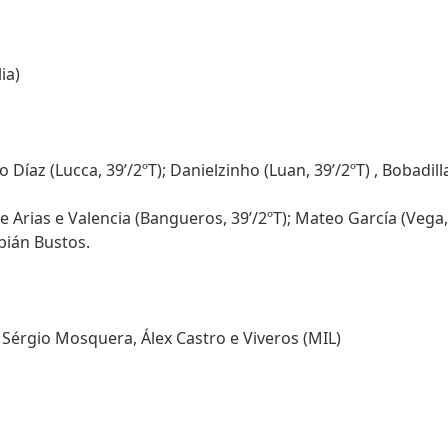
ia)
íaz (Lucca, 39’/2ºT); Danielzinho (Luan, 39’/2ºT) , Bobadilla 
 Arias e Valencia (Bangueros, 39’/2ºT); Mateo García (Vega, 29
abián Bustos.
); Sérgio Mosquera, Álex Castro e Viveros (MIL)