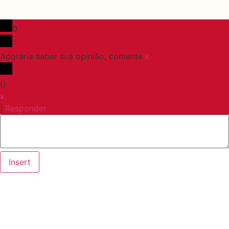
0
Adoraria saber sua opinião, comente.
x
(
)
x
|
Responder
Insert