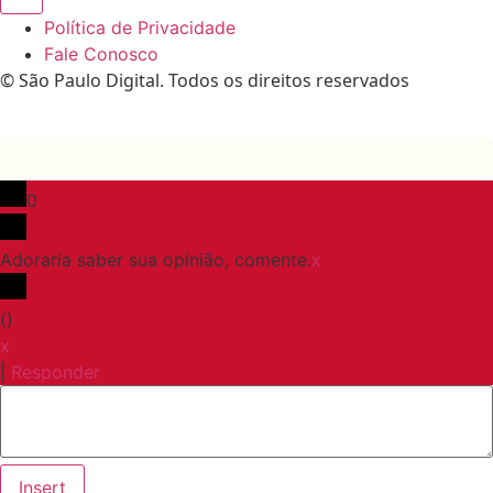
Política de Privacidade
Fale Conosco
© São Paulo Digital. Todos os direitos reservados
0
Adoraria saber sua opinião, comente.
x
(
)
x
|
Responder
Insert