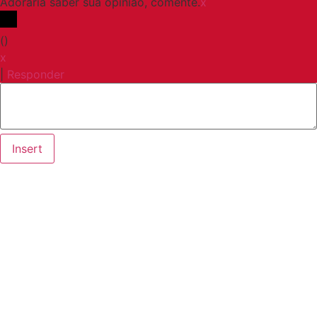
Adoraria saber sua opinião, comente.
x
(
)
x
|
Responder
Insert