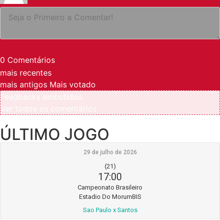
0
Comentários
mais recentes
mais antigos
Mais votado
Feedbacks embutidos
Ver todos os comentários
ÚLTIMO JOGO
29 de julho de 2026
(21)
17:00
Campeonato Brasileiro
Estadio Do MorumBIS
Sao Paulo x Santos