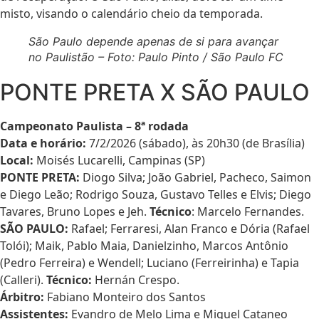
misto, visando o calendário cheio da temporada.
São Paulo depende apenas de si para avançar
no Paulistão – Foto: Paulo Pinto / São Paulo FC
PONTE PRETA X SÃO PAULO
Campeonato Paulista – 8ª rodada
Data e horário:
7/2/2026 (sábado), às 20h30 (de Brasília)
Local:
Moisés Lucarelli, Campinas (SP)
PONTE PRETA:
Diogo Silva; João Gabriel, Pacheco, Saimon
e Diego Leão; Rodrigo Souza, Gustavo Telles e Elvis; Diego
Tavares, Bruno Lopes e Jeh.
Técnico
: Marcelo Fernandes.
SÃO PAULO:
Rafael; Ferraresi, Alan Franco e Dória (Rafael
Tolói); Maik, Pablo Maia, Danielzinho, Marcos Antônio
(Pedro Ferreira) e Wendell; Luciano (Ferreirinha) e Tapia
(Calleri).
Técnico:
Hernán Crespo.
Árbitro:
Fabiano Monteiro dos Santos
Assistentes:
Evandro de Melo Lima e Miguel Cataneo