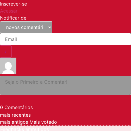
Inscrever-se
Acessar
Notificar de
0
Comentários
mais recentes
mais antigos
Mais votado
Feedbacks embutidos