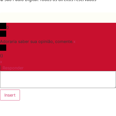
0
Adoraria saber sua opinião, comente.
x
(
)
x
|
Responder
Insert