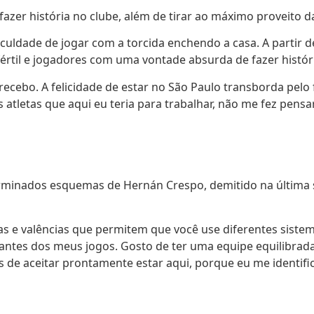
azer história no clube, além de tirar ao máximo proveito 
ficuldade de jogar com a torcida enchendo a casa. A partir
rtil e jogadores com uma vontade absurda de fazer história
cebo. A felicidade de estar no São Paulo transborda pelo
s atletas que aqui eu teria para trabalhar, não me fez pen
erminados esquemas de Hernán Crespo, demitido na última 
as e valências que permitem que você use diferentes sistem
tes dos meus jogos. Gosto de ter uma equipe equilibrada 
s de aceitar prontamente estar aqui, porque eu me identif