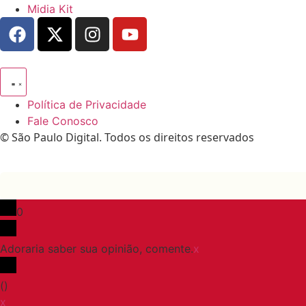
Midia Kit
Política de Privacidade
Fale Conosco
© São Paulo Digital. Todos os direitos reservados
0
Adoraria saber sua opinião, comente.
x
(
)
x