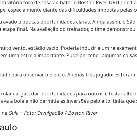
m vitória fora de casa ao bater o Boston River-URU por 1 a 
, especialmente diante das dificuldades impostas pelas co
 travado e poucas oportunidades claras. Ainda assim, o Sã
 na etapa final. Na avaliação do treinador, o time demons
uito vento, estádio vazio. Poderia induzir a um relaxamen
r em uma estreia importante. Pude perceber algumas coisas
dade para observar o elenco. Apenas três jogadores foram 
olar cargas, dar oportunidades para outros e testar alter
a a bola e não permitia as inversões pelo alto, tinha que 
 na Sula – Foto: Divulgação / Boston River
aulo