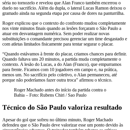
séria no tornozelo e revelou que Alan Franco também encerrou o
duelo no sacrifício. Além da dupla, o lateral Lucas Ramon deixou o
gramado ainda na segunda etapa por causa de dores na panturrilha.
Roger explicou que o contexto do confronto mudou completamente
nos vinte minutos finais quando as lesões forçaram o São Paulo a
atuar em desvantagem numérica. Sem poder realizar novas
substituições o comandante precisou gerenciar um time desgastado e
com atletas limitados fisicamente para tentar segurar o placar.
“Quando estávamos à frente do placar, criamos chances para definir.
Quando faltava uns 20 minutos, a partida muda completamente o
contexto. A lesão do Lucas, a do Alan (Franco), que empurramos
para frente. Ficamos com 10 jogadores em campo e, na prática,
menos um. No sacrifício pelo coletivo, o Alan permaneceu, até
porque não poderíamos fazer outra troca” afirmou o técnico.
Roger Machado antes do início da partida contra o
Bahia – Foto: Rubens Chiri / Sao Paulo
Técnico do São Paulo valoriza resultado
Apesar do gol que sofreu no último minuto, Roger Machado
defendeu que o São Paulo deve valorizar esse um ponto devido às