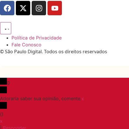
Política de Privacidade
Fale Conosco
© São Paulo Digital. Todos os direitos reservados
0
Adoraria saber sua opinião, comente.
x
(
)
x
|
Responder