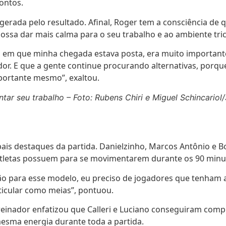
pontos.
gerada pelo resultado. Afinal, Roger tem a consciência d
possa dar mais calma para o seu trabalho e ao ambiente tric
xto em que minha chegada estava posta, era muito importan
dor. E que a gente continue procurando alternativas, porqu
portante mesmo”, exaltou.
tar seu trabalho – Foto: Rubens Chiri e Miguel Schincariol
ais destaques da partida. Danielzinho, Marcos Antônio e B
 atletas possuem para se movimentarem durante os 90 min
o para esse modelo, eu preciso de jogadores que tenham a
icular como meias”, pontuou.
einador enfatizou que Calleri e Luciano conseguiram comp
mesma energia durante toda a partida.