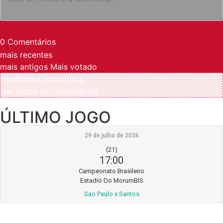
0
Comentários
mais recentes
mais antigos
Mais votado
Feedbacks embutidos
Ver todos os comentários
ÚLTIMO JOGO
29 de julho de 2026
(21)
17:00
Campeonato Brasileiro
Estadio Do MorumBIS
Sao Paulo x Santos