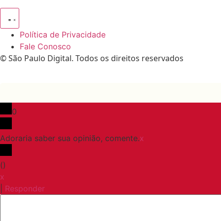
Política de Privacidade
Fale Conosco
© São Paulo Digital. Todos os direitos reservados
0
Adoraria saber sua opinião, comente.
x
(
)
x
|
Responder