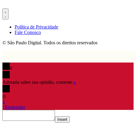
Política de Privacidade
Fale Conosco
© São Paulo Digital. Todos os direitos reservados
0
Adoraria saber sua opinião, comente.
x
(
)
x
|
Responder
Insert