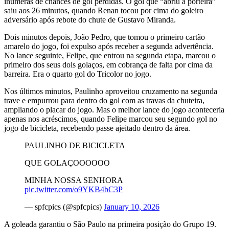
inúmeras de chances de gol perdidas. O gol que “abriu a porteira”
saiu aos 26 minutos, quando Renan tocou por cima do goleiro
adversário após rebote do chute de Gustavo Miranda.
Dois minutos depois, João Pedro, que tomou o primeiro cartão
amarelo do jogo, foi expulso após receber a segunda advertência.
No lance seguinte, Felipe, que entrou na segunda etapa, marcou o
primeiro dos seus dois golaços, em cobrança de falta por cima da
barreira. Era o quarto gol do Tricolor no jogo.
Nos últimos minutos, Paulinho aproveitou cruzamento na segunda
trave e empurrou para dentro do gol com as travas da chuteira,
ampliando o placar do jogo. Mas o melhor lance do jogo aconteceria
apenas nos acréscimos, quando Felipe marcou seu segundo gol no
jogo de bicicleta, recebendo passe ajeitado dentro da área.
PAULINHO DE BICICLETA
QUE GOLAÇOOOOOO
MINHA NOSSA SENHORA
pic.twitter.com/o9YKB4bC3P
— spfcpics (@spfcpics)
January 10, 2026
A goleada garantiu o São Paulo na primeira posição do Grupo 19.