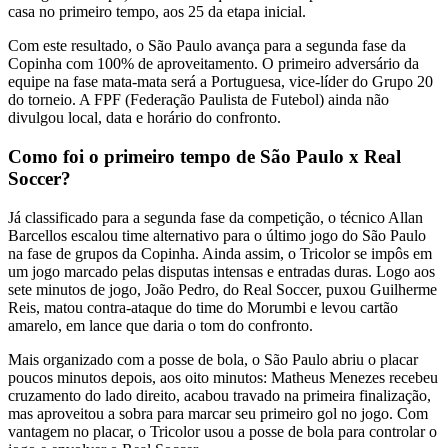
casa no primeiro tempo, aos 25 da etapa inicial.
Com este resultado, o São Paulo avança para a segunda fase da
Copinha com 100% de aproveitamento. O primeiro adversário da
equipe na fase mata-mata será a Portuguesa, vice-líder do Grupo 20
do torneio. A FPF (Federação Paulista de Futebol) ainda não
divulgou local, data e horário do confronto.
Como foi o primeiro tempo de São Paulo x Real
Soccer?
Já classificado para a segunda fase da competição, o técnico Allan
Barcellos escalou time alternativo para o último jogo do São Paulo
na fase de grupos da Copinha. Ainda assim, o Tricolor se impôs em
um jogo marcado pelas disputas intensas e entradas duras. Logo aos
sete minutos de jogo, João Pedro, do Real Soccer, puxou Guilherme
Reis, matou contra-ataque do time do Morumbi e levou cartão
amarelo, em lance que daria o tom do confronto.
Mais organizado com a posse de bola, o São Paulo abriu o placar
poucos minutos depois, aos oito minutos: Matheus Menezes recebeu
cruzamento do lado direito, acabou travado na primeira finalização,
mas aproveitou a sobra para marcar seu primeiro gol no jogo. Com
vantagem no placar, o Tricolor usou a posse de bola para controlar o